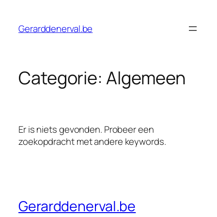
Ga
naar
Gerarddenerval.be
de
inhoud
Categorie:
Algemeen
Er is niets gevonden. Probeer een
zoekopdracht met andere keywords.
Gerarddenerval.be