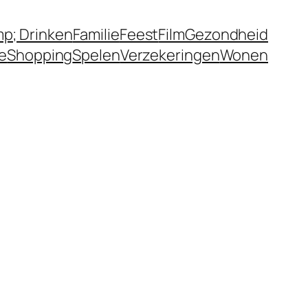
p; Drinken
Familie
Feest
Film
Gezondheid
ie
Shopping
Spelen
Verzekeringen
Wonen