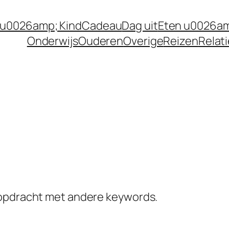
 u0026amp; Kind
Cadeau
Dag uit
Eten u0026am
Onderwijs
Ouderen
Overige
Reizen
Relat
kopdracht met andere keywords.