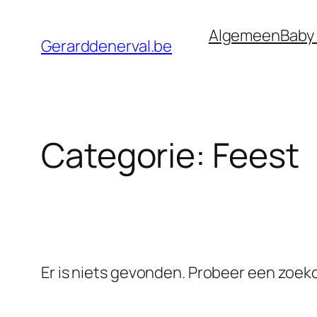
Ga
Algemeen
Baby
naar
Gerarddenerval.be
de
inhoud
Categorie:
Feest
Er is niets gevonden. Probeer een zoe