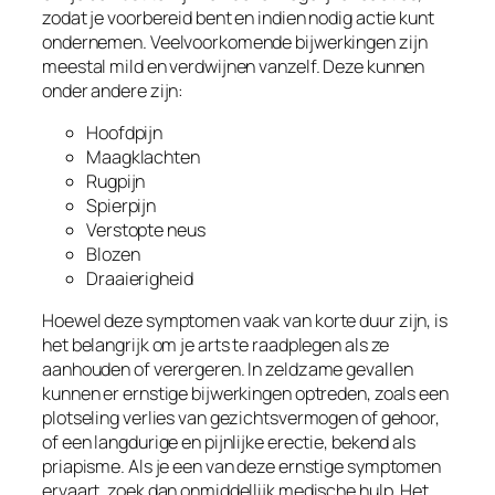
zodat je voorbereid bent en indien nodig actie kunt
ondernemen. Veelvoorkomende bijwerkingen zijn
meestal mild en verdwijnen vanzelf. Deze kunnen
onder andere zijn:
Hoofdpijn
Maagklachten
Rugpijn
Spierpijn
Verstopte neus
Blozen
Draaierigheid
Hoewel deze symptomen vaak van korte duur zijn, is
het belangrijk om je arts te raadplegen als ze
aanhouden of verergeren. In zeldzame gevallen
kunnen er ernstige bijwerkingen optreden, zoals een
plotseling verlies van gezichtsvermogen of gehoor,
of een langdurige en pijnlijke erectie, bekend als
priapisme. Als je een van deze ernstige symptomen
ervaart, zoek dan onmiddellijk medische hulp. Het