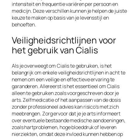
intensiteit en frequentie variëren per persoon en
medicijn. Deze verschillen kunnen je helpen de juiste
keuze te maken op basis van je levensstijl en
behoeften.
Veiligheidsrichtlijnen voor
het gebruik van Cialis
Als je overweegt om Cialis te gebruiken, is het
belangrijk om enkele veiligheidsrichtlijnen in acht te
nemen om een veilige en effectieve ervaring te
garanderen. Allereerst is het essentieel om Cialis
alleen te gebruiken zoals voorgeschreven door je
arts. Zelfmedicatie of het aanpassen van de dosis
zonder professioneel advies kan risico’s met zich
meebrengen. Zorg ervoor dat je je arts informeert
over eventuele bestaande medische aandoeningen,
zoals hartproblemen, hoge bloeddruk of leveren
nierziekten, omdat deze invloed kunnen hebben op