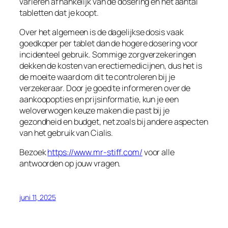
variëren afhankelijk van de dosering en het aantal
tabletten dat je koopt.
Over het algemeen is de dagelijkse dosis vaak
goedkoper per tablet dan de hogere dosering voor
incidenteel gebruik. Sommige zorgverzekeringen
dekken de kosten van erectiemedicijnen, dus het is
de moeite waard om dit te controleren bij je
verzekeraar. Door je goed te informeren over de
aankoopopties en prijsinformatie, kun je een
weloverwogen keuze maken die past bij je
gezondheid en budget, net zoals bij andere aspecten
van het gebruik van Cialis.
Bezoek
https://www.mr-stiff.com/
voor alle
antwoorden op jouw vragen.
juni 11, 2025