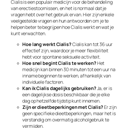
Cialis is een populair medicijn voor de behandeling
van erectiestoornissen, en het is normaal dat je
vragen hebt over het gebruik ervan. Hier zijn enkele
veelgestelde vragen en hun antwoorden om je te
helpen beter te begrijpen hoe Cialis werkt en wat je
kunt verwachten.
Hoe lang werkt Cialis?
Cialis kan tot 36 uur
effectief zijn, waardoor je meer flexibiliteit
hebt voor spontane seksuele activiteit.
Hoe snel begint Cialis te werken?
Het
medicijn kan binnen 30 minuten tot een uur na
inname beginnen te werken, afhankelijk van
individuele factoren.
Kan ik Cialis dagelijks gebruiken?
Ja, er is
een dagelijkse dosis beschikbaar die je elke
dag op hetzelfde tijdstip kunt innemen.
Zijn er dieetbeperkingen met Cialis?
Er zijn
geen specifieke dieetbeperkingen, maar het is
verstandig om overmatig alcoholgebruik te
vermijden.