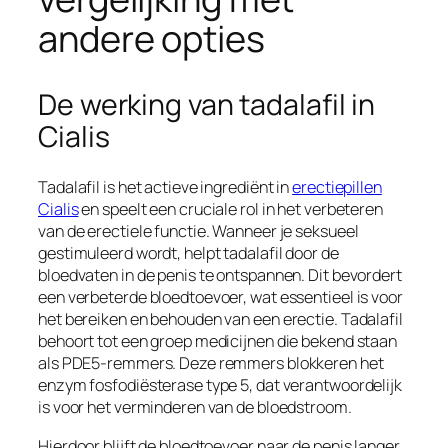
andere opties
De werking van tadalafil in
Cialis
Tadalafil is het actieve ingrediënt in
erectiepillen
Cialis
en speelt een cruciale rol in het verbeteren
van de erectiele functie. Wanneer je seksueel
gestimuleerd wordt, helpt tadalafil door de
bloedvaten in de penis te ontspannen. Dit bevordert
een verbeterde bloedtoevoer, wat essentieel is voor
het bereiken en behouden van een erectie. Tadalafil
behoort tot een groep medicijnen die bekend staan
als PDE5-remmers. Deze remmers blokkeren het
enzym fosfodiësterase type 5, dat verantwoordelijk
is voor het verminderen van de bloedstroom.
Hierdoor blijft de bloedtoevoer naar de penis langer