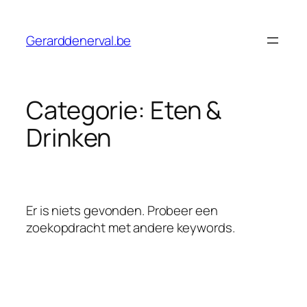
Ga
naar
Gerarddenerval.be
de
inhoud
Categorie:
Eten &
Drinken
Er is niets gevonden. Probeer een
zoekopdracht met andere keywords.