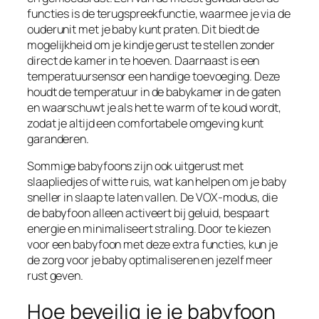
functies is de terugspreekfunctie, waarmee je via de
ouderunit met je baby kunt praten. Dit biedt de
mogelijkheid om je kindje gerust te stellen zonder
direct de kamer in te hoeven. Daarnaast is een
temperatuursensor een handige toevoeging. Deze
houdt de temperatuur in de babykamer in de gaten
en waarschuwt je als het te warm of te koud wordt,
zodat je altijd een comfortabele omgeving kunt
garanderen.
Sommige babyfoons zijn ook uitgerust met
slaapliedjes of witte ruis, wat kan helpen om je baby
sneller in slaap te laten vallen. De VOX-modus, die
de babyfoon alleen activeert bij geluid, bespaart
energie en minimaliseert straling. Door te kiezen
voor een babyfoon met deze extra functies, kun je
de zorg voor je baby optimaliseren en jezelf meer
rust geven.
Hoe beveilig je je babyfoon