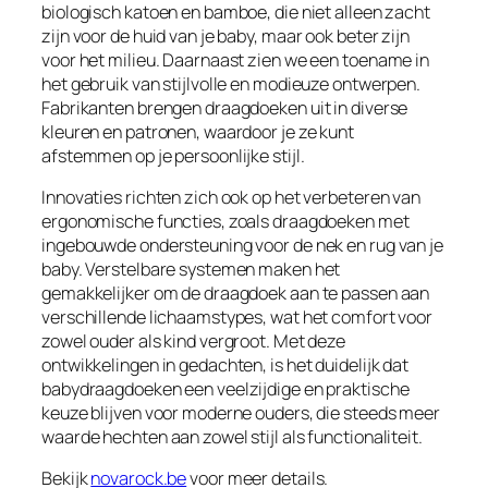
biologisch katoen en bamboe, die niet alleen zacht
zijn voor de huid van je baby, maar ook beter zijn
voor het milieu. Daarnaast zien we een toename in
het gebruik van stijlvolle en modieuze ontwerpen.
Fabrikanten brengen draagdoeken uit in diverse
kleuren en patronen, waardoor je ze kunt
afstemmen op je persoonlijke stijl.
Innovaties richten zich ook op het verbeteren van
ergonomische functies, zoals draagdoeken met
ingebouwde ondersteuning voor de nek en rug van je
baby. Verstelbare systemen maken het
gemakkelijker om de draagdoek aan te passen aan
verschillende lichaamstypes, wat het comfort voor
zowel ouder als kind vergroot. Met deze
ontwikkelingen in gedachten, is het duidelijk dat
babydraagdoeken een veelzijdige en praktische
keuze blijven voor moderne ouders, die steeds meer
waarde hechten aan zowel stijl als functionaliteit.
Bekijk
novarock.be
voor meer details.