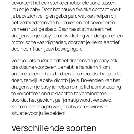
bevordert het een sterke emotionele band tussen
jou en je baby. Door het nauwe fysieke contact voelt
je baby zich veilig en geborgen, wat kan helpen bij
het verminderen van huilbuien en het bevorderen
van een rustige slaap. Daarnaast stimuleert het
dragen van je baby de ontwikkeling van de spieren en
motorische vaardigheden, doordat je kleintje actief
deelneemt aan jouw bewegingen.
Voor jou als ouder biedt het dragen van je baby ook
praktische voordelen. Je hebt je handen vrij om
andere taken in huis te doen of om boodschappen te
doen, terwijl je baby dichtbij je is. Bovendien kan het
dragen van je baby je helpen om je lichaamshouding
te verbeteren en rugklachten te verminderen,
doordat het gewicht gelijkmatig wordt verdeeld.
Kortom, het dragen van je baby is een win-win
situatie voor jullie beiden!
Verschillende soorten