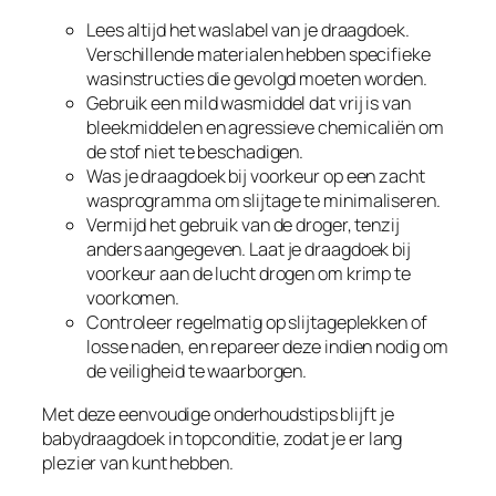
Lees altijd het waslabel van je draagdoek.
Verschillende materialen hebben specifieke
wasinstructies die gevolgd moeten worden.
Gebruik een mild wasmiddel dat vrij is van
bleekmiddelen en agressieve chemicaliën om
de stof niet te beschadigen.
Was je draagdoek bij voorkeur op een zacht
wasprogramma om slijtage te minimaliseren.
Vermijd het gebruik van de droger, tenzij
anders aangegeven. Laat je draagdoek bij
voorkeur aan de lucht drogen om krimp te
voorkomen.
Controleer regelmatig op slijtageplekken of
losse naden, en repareer deze indien nodig om
de veiligheid te waarborgen.
Met deze eenvoudige onderhoudstips blijft je
babydraagdoek in topconditie, zodat je er lang
plezier van kunt hebben.