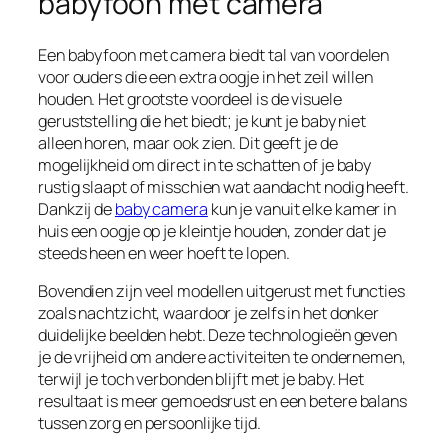
babyfoon met camera
Een babyfoon met camera biedt tal van voordelen
voor ouders die een extra oogje in het zeil willen
houden. Het grootste voordeel is de visuele
geruststelling die het biedt; je kunt je baby niet
alleen horen, maar ook zien. Dit geeft je de
mogelijkheid om direct in te schatten of je baby
rustig slaapt of misschien wat aandacht nodig heeft.
Dankzij de
baby camera
kun je vanuit elke kamer in
huis een oogje op je kleintje houden, zonder dat je
steeds heen en weer hoeft te lopen.
Bovendien zijn veel modellen uitgerust met functies
zoals nachtzicht, waardoor je zelfs in het donker
duidelijke beelden hebt. Deze technologieën geven
je de vrijheid om andere activiteiten te ondernemen,
terwijl je toch verbonden blijft met je baby. Het
resultaat is meer gemoedsrust en een betere balans
tussen zorg en persoonlijke tijd.