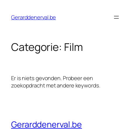
Ga
naar
Gerarddenerval.be
de
inhoud
Categorie:
Film
Er is niets gevonden. Probeer een
zoekopdracht met andere keywords.
Gerarddenerval.be