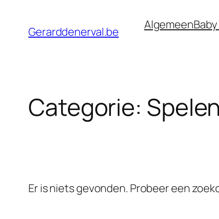
Ga
Algemeen
Baby
naar
Gerarddenerval.be
de
inhoud
Categorie:
Spele
Er is niets gevonden. Probeer een zoe