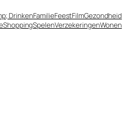
p; Drinken
Familie
Feest
Film
Gezondheid
ie
Shopping
Spelen
Verzekeringen
Wonen