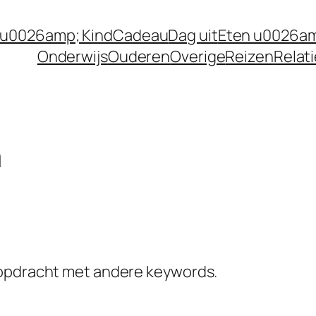
 u0026amp; Kind
Cadeau
Dag uit
Eten u0026am
Onderwijs
Ouderen
Overige
Reizen
Relat
n
kopdracht met andere keywords.