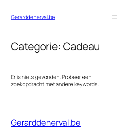
Ga
naar
Gerarddenerval.be
de
inhoud
Categorie:
Cadeau
Er is niets gevonden. Probeer een
zoekopdracht met andere keywords.
Gerarddenerval.be